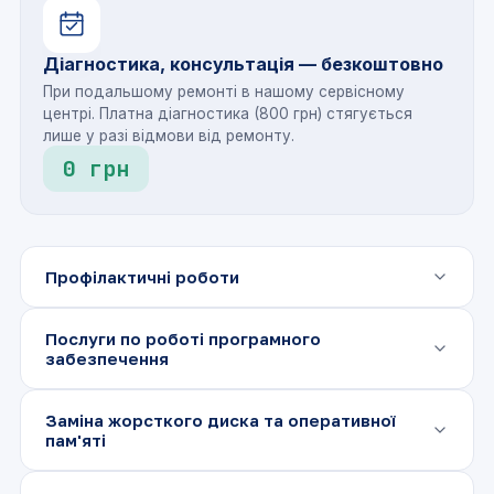
Діагностика, консультація — безкоштовно
При подальшому ремонті в нашому сервісному
центрі. Платна діагностика (800 грн) стягується
лише у разі відмови від ремонту.
0 грн
Профілактичні роботи
Повна розбірка і збірка ноутбука
від 800 грн
Послуги по роботі програмного
забезпечення
Чистка ноутбука, заміна
від 800 грн
термопасти
Відновлення операційної системи з
від 800
Заміна жорсткого диска та оперативної
грн
резервної копії
пам'яті
Профілактика системи
від 800 грн
охолодження
Налаштування, установка драйверів
від 500
Заміна шлейфа жорсткого диска
від 300