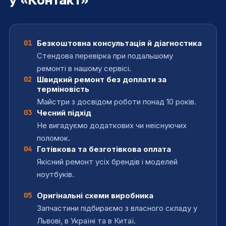
Встановлення мультимедійного
від 120
Заміна чіпа «Північний міст»
від 1200
грн
програвача
грн
Заміна акумулятора (без розборки / з
від 100
Встановлення файлових менеджерів
від 120
01
Безкоштовна консультація й діагностика
грн
розборкою)
грн
Стендова перевірка при подальшому
Встановлення архіватора
від 100
Ремонт після залиття
від 1000
ремонті в нашому сервісі.
грн
грн
02
Швидкий ремонт без доплати за
терміновість
Відновлення даних інформації
від 500
Ремонт, заміна материнської плати
від 1000
Майстри з досвідом роботи понад 10 років.
грн
грн
03
Чесний підхід
Відновлення забутих паролів
від 150
Заміна процесора
від 500
Не вигадуємо додаткових чи неіснуючих
грн
грн
поломок.
04
Готівкова та безготівкова оплата
Збереження даних
від 100
Заміна батарейки BIOS
від 300
грн
грн
Якісний ремонт усіх брендів і моделей
ноутбуків.
Перепрошивка BIOS
від 500
Ремонт мультиконтролера
від 700
грн
грн
05
Оригінальні схеми виробника
Запчастини підбираємо з власного складу у
Налаштування BIOS
від 300
Заміна, ремонт пристрою живлення
від 400
грн
грн
Львові, в Україні та в Китаї.