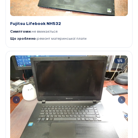
Fujitsu Lifebook NH532
Симптоми:
не вмикається
Що зроблено:
ремонт материнської плати
1/5
‹
›