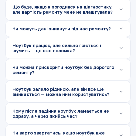
У більшості випадків ремонт коштує у кілька разів
Що буде, якщо я погодився на діагностику,
дешевше за новий ноутбук. Після діагностики ми
але вартість ремонту мене не влаштувала?
чесно скажемо, чи виправдано ремонтувати саме
вашу модель.
Ви можете забрати ноутбук без ремонту. Ми
Чи можуть дані зникнути під час ремонту?
пояснимо причину несправності та можливі
варіанти рішення — остаточне рішення завжди за
При звичайному апаратному ремонті дані зазвичай
вами.
Ноутбук працює, але сильно гріється і
не зачіпаються, але у складних випадках із
шумить — це вже поломка?
накопичувачем ризик існує. Ми завжди
попереджаємо про це заздалегідь.
Так, і зволікати не варто: перегрів з часом виводить
Чи можна прискорити ноутбук без дорогого
з ладу відеочіп або материнську плату.
ремонту?
Профілактика зараз обходиться значно дешевше за
складний ремонт пізніше.
Часто достатньо встановити SSD замість HDD,
Ноутбук залило рідиною, але він все ще
додати оперативної пам’яті та почистити систему
вмикається — можна ним користуватись?
від зайвого — це помітно пришвидшує навіть старі
моделі.
Краще ні. Навіть якщо ноутбук ще працює, корозія
Чому після падіння ноутбук ламається не
контактів вже почалась, і подальше використання
одразу, а через якийсь час?
суттєво знижує шанси на успішний ремонт.
Мікротріщини на платі чи пошкоджені контакти
Чи варто звертатись, якщо ноутбук вже
нерідко проявляються з затримкою в кілька днів