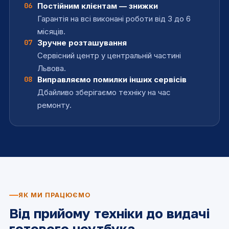
06
Постійним клієнтам — знижки
Ремонт звукової плати
від 500
Гарантія на всі виконані роботи від 3 до 6
грн
місяців.
Ремонт, заміна картрідера
від 150
07
Зручне розташування
грн
Сервісний центр у центральній частині
Львова.
Заміна Wi-Fi модуля
від 250
08
Виправляємо помилки інших сервісів
грн
Дбайливо зберігаємо техніку на час
Заміна Bluetooth модуля
від 250
ремонту.
грн
Заміна мікросхем, мікроконтролерів
від 700
грн
та інших чіпів
ЯК МИ ПРАЦЮЄМО
Від прийому техніки до видачі
готового ноутбука