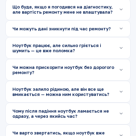
У більшості випадків ремонт коштує у кілька разів
Що буде, якщо я погодився на діагностику,
дешевше за новий ноутбук. Після діагностики ми
але вартість ремонту мене не влаштувала?
чесно скажемо, чи виправдано ремонтувати саме
вашу модель.
Ви можете забрати ноутбук без ремонту. Ми
Чи можуть дані зникнути під час ремонту?
пояснимо причину несправності та можливі
варіанти рішення — остаточне рішення завжди за
При звичайному апаратному ремонті дані зазвичай
вами.
Ноутбук працює, але сильно гріється і
не зачіпаються, але у складних випадках із
шумить — це вже поломка?
накопичувачем ризик існує. Ми завжди
попереджаємо про це заздалегідь.
Так, і зволікати не варто: перегрів з часом виводить
Чи можна прискорити ноутбук без дорогого
з ладу відеочіп або материнську плату.
ремонту?
Профілактика зараз обходиться значно дешевше за
складний ремонт пізніше.
Часто достатньо встановити SSD замість HDD,
Ноутбук залило рідиною, але він все ще
додати оперативної пам’яті та почистити систему
вмикається — можна ним користуватись?
від зайвого — це помітно пришвидшує навіть старі
моделі.
Краще ні. Навіть якщо ноутбук ще працює, корозія
Чому після падіння ноутбук ламається не
контактів вже почалась, і подальше використання
одразу, а через якийсь час?
суттєво знижує шанси на успішний ремонт.
Мікротріщини на платі чи пошкоджені контакти
Чи варто звертатись, якщо ноутбук вже
нерідко проявляються з затримкою в кілька днів