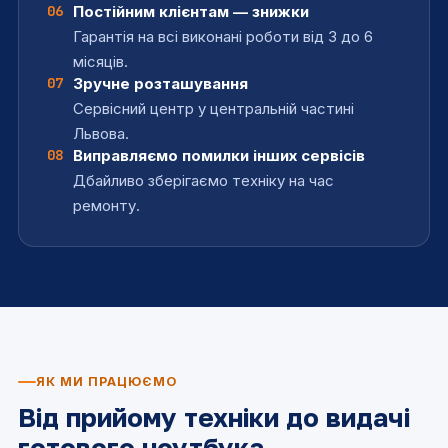
06
Постійним клієнтам — знижки
Ремонт звукової плати
від 500
Гарантія на всі виконані роботи від 3 до 6
грн
місяців.
Ремонт, заміна картрідера
від 150
07
Зручне розташування
грн
Сервісний центр у центральній частині
Львова.
Заміна Wi-Fi модуля
від 250
08
Виправляємо помилки інших сервісів
грн
Дбайливо зберігаємо техніку на час
Заміна Bluetooth модуля
від 250
ремонту.
грн
Заміна мікросхем, мікроконтролерів
від 700
грн
та інших чіпів
ЯК МИ ПРАЦЮЄМО
Від прийому техніки до видачі
готового ноутбука