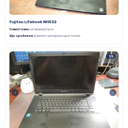
Fujitsu Lifebook NH532
Симптоми:
не вмикається
Що зроблено:
ремонт материнської плати
1/5
‹
›