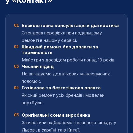
Встановлення мультимедійного
від 120
Заміна чіпа «Північний міст»
від 1200
грн
програвача
грн
Заміна акумулятора (без розборки / з
від 100
Встановлення файлових менеджерів
від 120
01
Безкоштовна консультація й діагностика
грн
розборкою)
грн
Стендова перевірка при подальшому
Встановлення архіватора
від 100
Ремонт після залиття
від 1000
ремонті в нашому сервісі.
грн
грн
02
Швидкий ремонт без доплати за
терміновість
Відновлення даних інформації
від 500
Ремонт, заміна материнської плати
від 1000
Майстри з досвідом роботи понад 10 років.
грн
грн
03
Чесний підхід
Відновлення забутих паролів
від 150
Заміна процесора
від 500
Не вигадуємо додаткових чи неіснуючих
грн
грн
поломок.
04
Готівкова та безготівкова оплата
Збереження даних
від 100
Заміна батарейки BIOS
від 300
грн
грн
Якісний ремонт усіх брендів і моделей
ноутбуків.
Перепрошивка BIOS
від 500
Ремонт мультиконтролера
від 700
грн
грн
05
Оригінальні схеми виробника
Запчастини підбираємо з власного складу у
Налаштування BIOS
від 300
Заміна, ремонт пристрою живлення
від 400
грн
грн
Львові, в Україні та в Китаї.