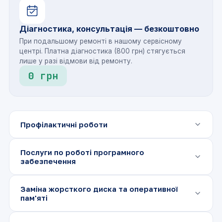
Діагностика, консультація — безкоштовно
При подальшому ремонті в нашому сервісному
центрі. Платна діагностика (800 грн) стягується
лише у разі відмови від ремонту.
0 грн
Профілактичні роботи
Повна розбірка і збірка ноутбука
від 800 грн
Послуги по роботі програмного
забезпечення
Чистка ноутбука, заміна
від 800 грн
термопасти
Відновлення операційної системи з
від 800
Заміна жорсткого диска та оперативної
грн
резервної копії
пам'яті
Профілактика системи
від 800 грн
охолодження
Налаштування, установка драйверів
від 500
Заміна шлейфа жорсткого диска
від 300